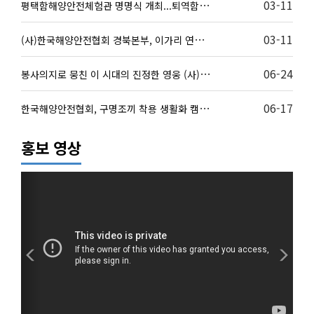
평
택함해양안전체험관 명명식 개최...퇴역함정 평택함의 …
03-11
(
사)한국해양안전협회 경북본부, 이가리 연안 정화활동으…
03-11
봉
사의지로 뭉친 이 시대의 진정한 영웅 (사)한국해양안…
06-24
한
국해양안전협회, 구명조끼 착용 생활화 캠페인 펼쳐
06-17
홍보 영상